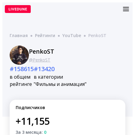
Перейти
к
содержимому
Главная
●
Рейтинги
●
YouTube
●
PenkoST
PenkoST
@PenkoST
#158615
#13420
в общем
в категории
рейтинге
"Фильмы и анимация"
Подписчиков
+11,155
За 3 месяца:
0