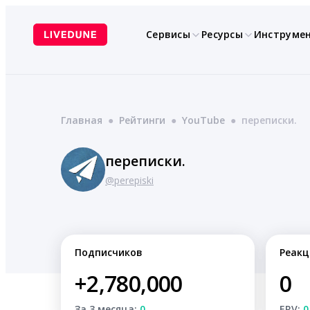
Перейти
к
Сервисы
Ресурсы
Инструме
содержимому
Главная
●
Рейтинги
●
YouTube
●
переписки.
переписки.
@perepiski
Подписчиков
Реакц
+2,780,000
0
За 3 месяца:
0
ERV:
0