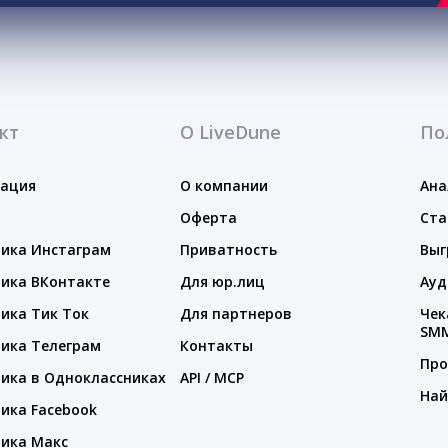
кт
О LiveDune
По
тация
О компании
Ана
Оферта
Ста
ика Инстаграм
Приватность
Выг
ика ВКонтакте
Для юр.лиц
Ауд
ика Тик Ток
Для партнеров
Чек
SM
ика Телеграм
Контакты
Про
ика в Одноклассниках
API / MCP
Най
ика Facebook
ика Макс