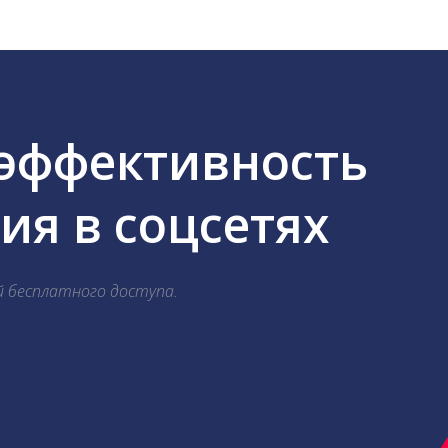
 эффективность
я в соцсетях
й бесплатного доступа.