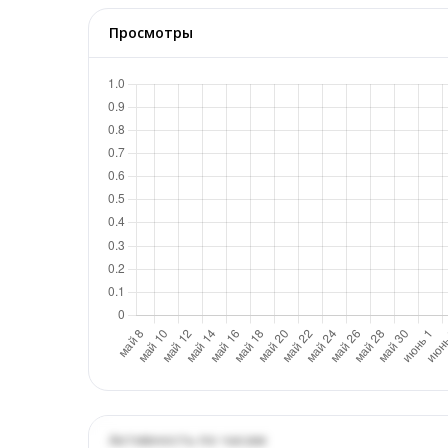
Просмотры
Активность по часам