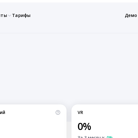
нты
Тарифы
Демо
ий
VR
0%
За 3 месяца:
0%