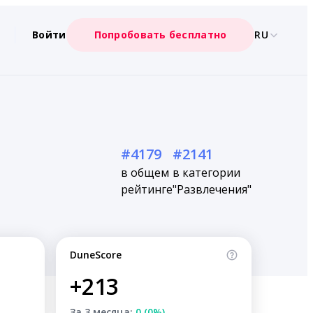
Войти
Попробовать бесплатно
RU
#4179
#2141
в общем
в категории
рейтинге
"Развлечения"
DuneScore
+213
За 3 месяца:
0 (0%)