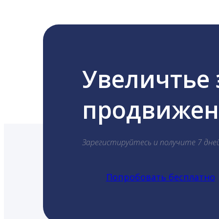
Увеличтье
продвижени
Зарегистируйтесь и получите 7 дне
Попробовать бесплатно