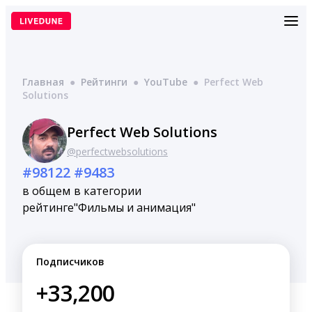
Перейти
к
содержимому
Главная
●
Рейтинги
●
YouTube
●
Perfect Web
Solutions
Perfect Web Solutions
@perfectwebsolutions
#98122
#9483
в общем
в категории
рейтинге
"Фильмы и анимация"
Подписчиков
+33,200