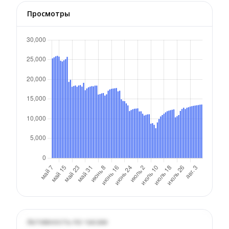
Просмотры
Активность по часам