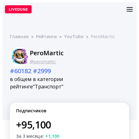
Перейти
к
содержимому
Главная
●
Рейтинги
●
YouTube
●
PeroMartic
PeroMartic
@peromartic
#60182
#2999
в общем
в категории
рейтинге
"Транспорт"
Подписчиков
+95,100
За 3 месяца:
+1,100