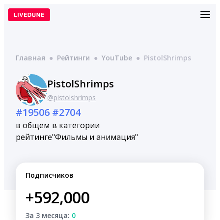
Перейти
к
содержимому
Главная
●
Рейтинги
●
YouTube
●
PistolShrimps
PistolShrimps
@pistolshrimps
#19506
#2704
в общем
в категории
рейтинге
"Фильмы и анимация"
Подписчиков
+592,000
За 3 месяца:
0