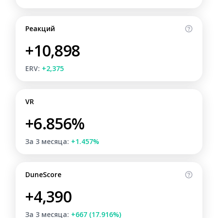
Реакций
+10,898
ERV:
+2,375
VR
+6.856%
За 3 месяца:
+1.457%
DuneScore
+4,390
За 3 месяца:
+667 (17.916%)