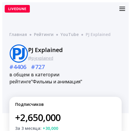
Перейти
к
содержимому
Главная
●
Рейтинги
●
YouTube
●
PJ Explained
PJ Explained
@pjexplained
#4406
#727
в общем
в категории
рейтинге
"Фильмы и анимация"
Подписчиков
+2,650,000
За 3 месяца:
+30,000