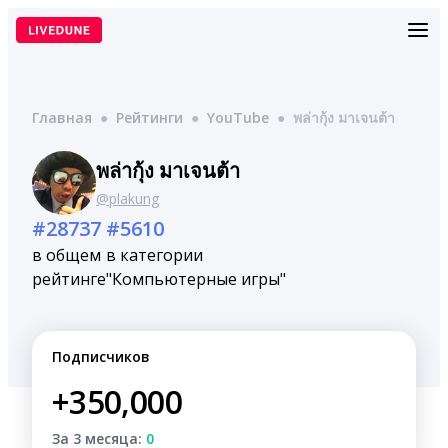
Перейти
к
содержимому
Главная
●
Рейтинги
●
YouTube
●
พล่ากุ้ง มาเจนต้า
พล่ากุ้ง มาเจนต้า
@plakung
#28737
#5610
в общем
в категории
рейтинге
"Компьютерные игры"
Подписчиков
+350,000
За 3 месяца:
0