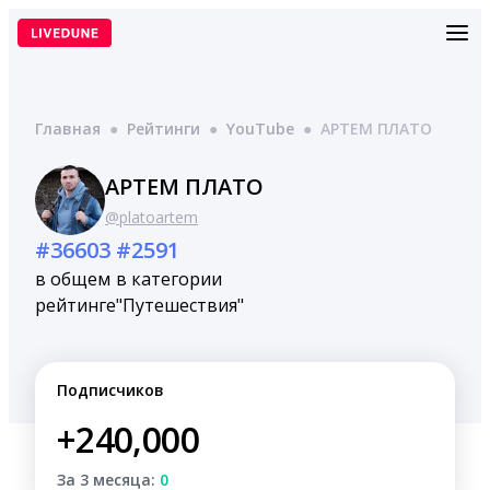
Перейти
к
содержимому
Главная
●
Рейтинги
●
YouTube
●
АРТЕМ ПЛАТО
АРТЕМ ПЛАТО
@platoartem
#36603
#2591
в общем
в категории
рейтинге
"Путешествия"
Подписчиков
+240,000
За 3 месяца:
0