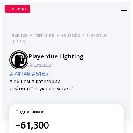
Перейти
к
содержимому
Главная
●
Рейтинги
●
YouTube
●
Playerdue
Lighting
Playerdue Lighting
@playerdue
#74146
#5167
в общем
в категории
рейтинге
"Наука и техника"
Подписчиков
+61,300