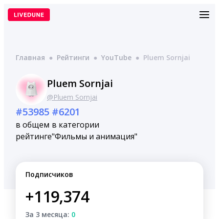
Перейти
к
содержимому
Главная
●
Рейтинги
●
YouTube
●
Pluem Sornjai
Pluem Sornjai
@Pluem Sornjai
#53985
#6201
в общем
в категории
рейтинге
"Фильмы и анимация"
Подписчиков
+119,374
За 3 месяца:
0