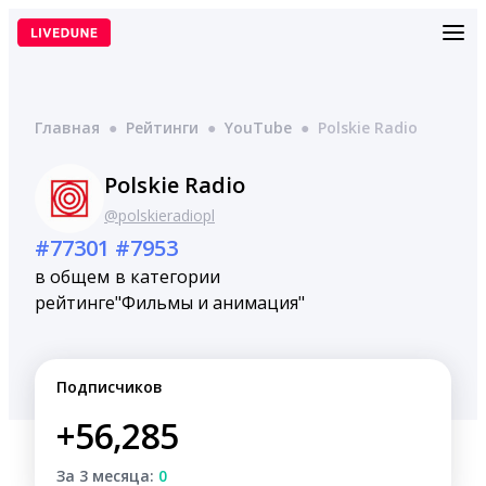
Перейти
к
содержимому
Главная
●
Рейтинги
●
YouTube
●
Polskie Radio
Polskie Radio
@polskieradiopl
#77301
#7953
в общем
в категории
рейтинге
"Фильмы и анимация"
Подписчиков
+56,285
За 3 месяца:
0