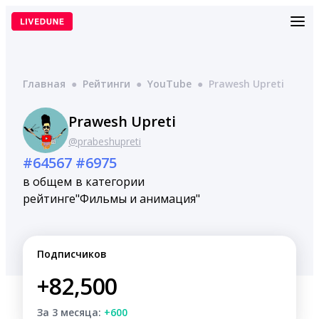
Перейти
к
содержимому
Главная
●
Рейтинги
●
YouTube
●
Prawesh Upreti
Prawesh Upreti
@prabeshupreti
#64567
#6975
в общем
в категории
рейтинге
"Фильмы и анимация"
Подписчиков
+82,500
За 3 месяца:
+600