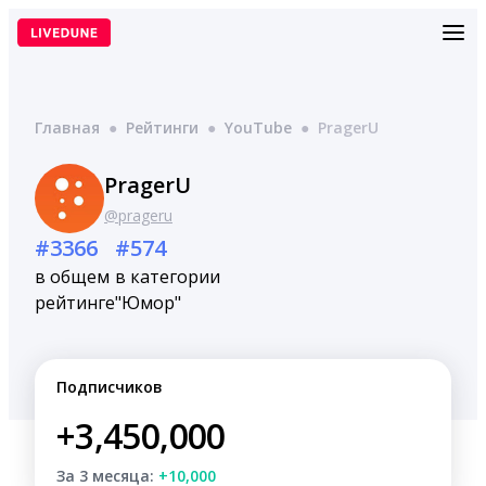
Перейти
к
содержимому
Главная
●
Рейтинги
●
YouTube
●
PragerU
PragerU
@prageru
#3366
#574
в общем
в категории
рейтинге
"Юмор"
Подписчиков
+3,450,000
За 3 месяца:
+10,000