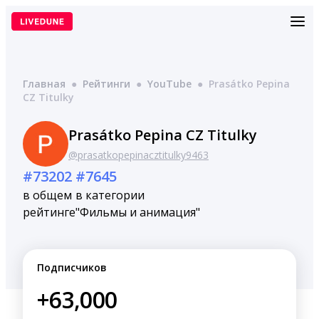
Перейти
к
содержимому
Главная
●
Рейтинги
●
YouTube
●
Prasátko Pepina
CZ Titulky
Prasátko Pepina CZ Titulky
@prasatkopepinacztitulky9463
#73202
#7645
в общем
в категории
рейтинге
"Фильмы и анимация"
Подписчиков
+63,000