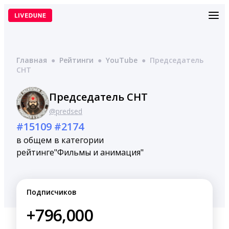
Перейти
к
содержимому
Главная
●
Рейтинги
●
YouTube
●
Председатель
СНТ
Председатель СНТ
@predsed
#15109
#2174
в общем
в категории
рейтинге
"Фильмы и анимация"
Подписчиков
+796,000