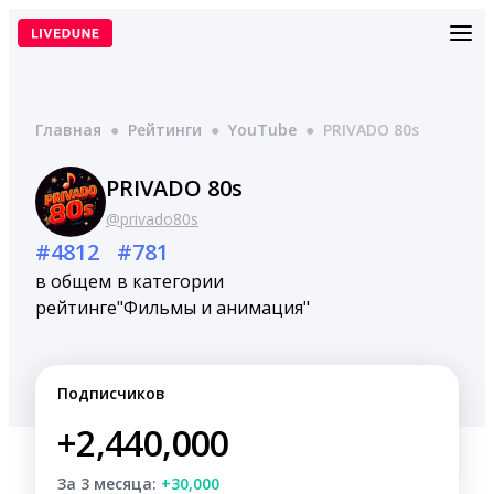
Перейти
к
содержимому
Главная
●
Рейтинги
●
YouTube
●
PRIVADO 80s
PRIVADO 80s
@privado80s
#4812
#781
в общем
в категории
рейтинге
"Фильмы и анимация"
Подписчиков
+2,440,000
За 3 месяца:
+30,000