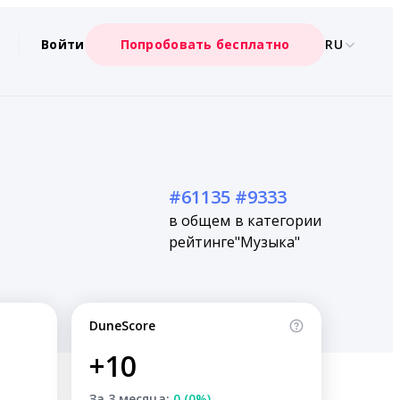
Войти
Попробовать бесплатно
RU
#61135
#9333
в общем
в категории
рейтинге
"Музыка"
DuneScore
+10
За 3 месяца:
0 (0%)