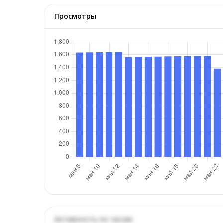
Просмотры
Активность по часам