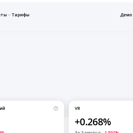
нты
Тарифы
Демо
ий
VR
+0.268%
39
За 3 месяца:
-1.501%