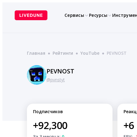
Перейти
к
Сервисы
Ресурсы
Инструме
содержимому
Главная
●
Рейтинги
●
YouTube
●
PEVNOST
PEVNOST
@pvnstyt
Подписчиков
Реакц
+92,300
+6
За 3 месяца:
0
ERV:
-