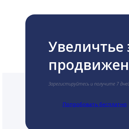
Увеличтье
продвижени
Зарегистируйтесь и получите 7 дне
Попробовать бесплатно