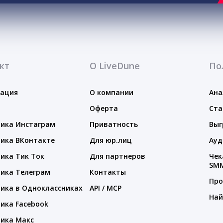
кт
О LiveDune
По
тация
О компании
Ана
Оферта
Ста
ика Инстаграм
Приватность
Выг
ика ВКонтакте
Для юр.лиц
Ауд
ика Тик Ток
Для партнеров
Чек
SM
ика Телеграм
Контакты
Про
ика в Одноклассниках
API / MCP
Най
ика Facebook
ика Макс