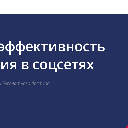
 эффективность
я в соцсетях
й бесплатного доступа.