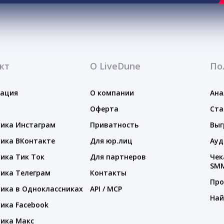
кт
О LiveDune
По
тация
О компании
Ана
Оферта
Ста
ика Инстаграм
Приватность
Выг
ика ВКонтакте
Для юр.лиц
Ауд
ика Тик Ток
Для партнеров
Чек
SM
ика Телеграм
Контакты
Про
ика в Одноклассниках
API / MCP
Най
ика Facebook
ика Макс