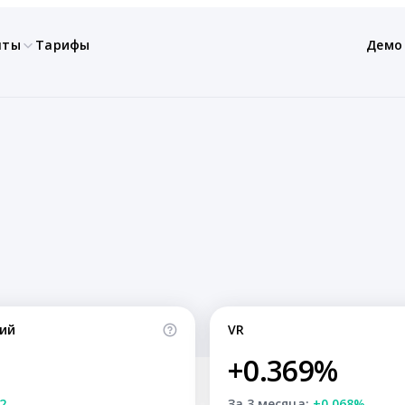
нты
Тарифы
Демо
ий
VR
+0.369%
2
За 3 месяца:
+0.068%