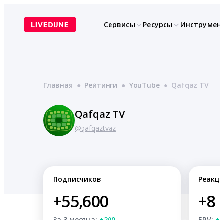
Перейти
к
Сервисы
Ресурсы
Инструме
содержимому
Главная
●
Рейтинги
●
YouTube
●
Qafqaz TV
Qafqaz TV
@qafqaztvaz
Подписчиков
Реакц
+55,600
+8
За 3 месяца:
+200
ERV:
+