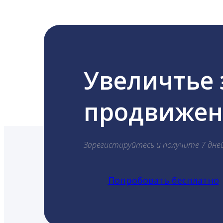
Увеличтье
продвижени
Зарегистируйтесь и получите 7 дне
Попробовать бесплатно