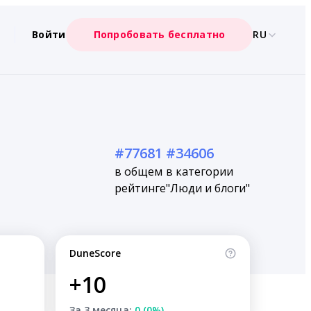
Войти
Попробовать бесплатно
RU
#77681
#34606
в общем
в категории
рейтинге
"Люди и блоги"
DuneScore
+10
За 3 месяца:
0 (0%)