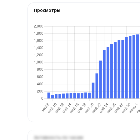
Просмотры
Активность по часам