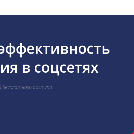
 эффективность
я в соцсетях
й бесплатного доступа.