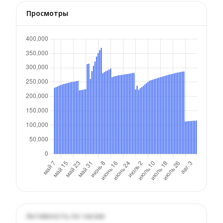
Просмотры
Активность по часам