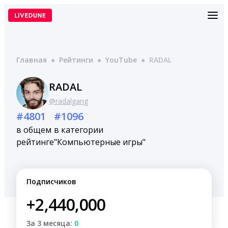
Перейти
к
содержимому
Главная
●
Рейтинги
●
YouTube
●
RADAL
RADAL
@radalgang
#4801
#1096
в общем
в категории
рейтинге
"Компьютерные игры"
Подписчиков
+2,440,000
За 3 месяца:
0