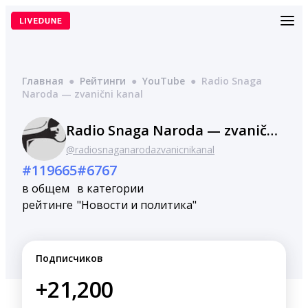
Перейти
к
содержимому
Главная
●
Рейтинги
●
YouTube
●
Radio Snaga
Naroda — zvanični kanal
Radio Snaga Naroda — zvanični kanal
@radiosnaganarodazvanicnikanal
#119665
#6767
в общем
в категории
рейтинге
"Новости и политика"
Подписчиков
+21,200