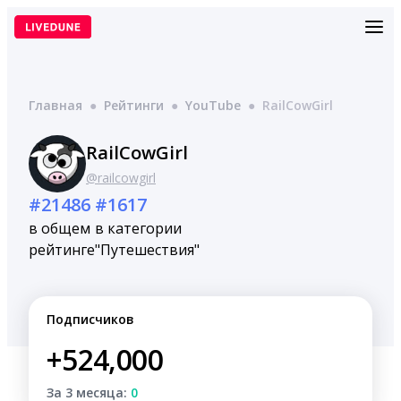
Перейти
к
содержимому
Главная
●
Рейтинги
●
YouTube
●
RailCowGirl
RailCowGirl
@railcowgirl
#21486
#1617
в общем
в категории
рейтинге
"Путешествия"
Подписчиков
+524,000
За 3 месяца:
0