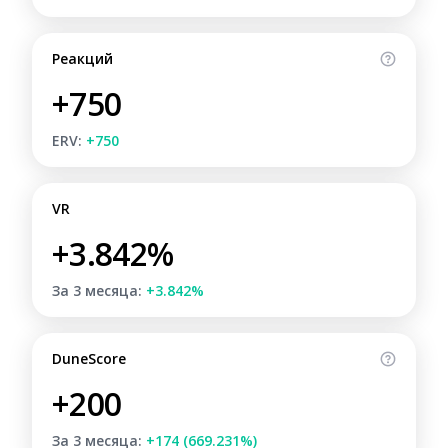
Реакций
+750
ERV:
+750
VR
+3.842%
За 3 месяца:
+3.842%
DuneScore
+200
За 3 месяца:
+174 (669.231%)