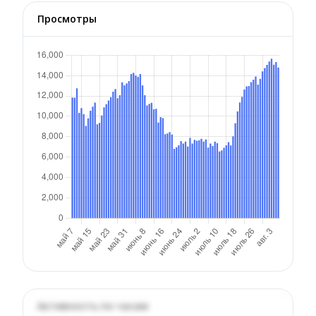
Просмотры
Активность по часам