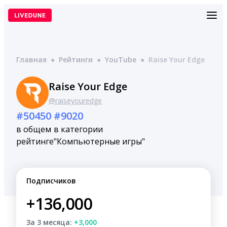
Перейти
к
содержимому
Главная
●
Рейтинги
●
YouTube
●
Raise Your Edge
Raise Your Edge
@raiseyouredge
#50450
#9020
в общем
в категории
рейтинге
"Компьютерные игры"
Подписчиков
+136,000
За 3 месяца:
+3,000