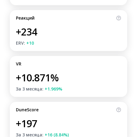
Реакций
+234
ERV:
+10
VR
+10.871%
За 3 месяца:
+1.969%
DuneScore
+197
За 3 месяца:
+16 (8.84%)