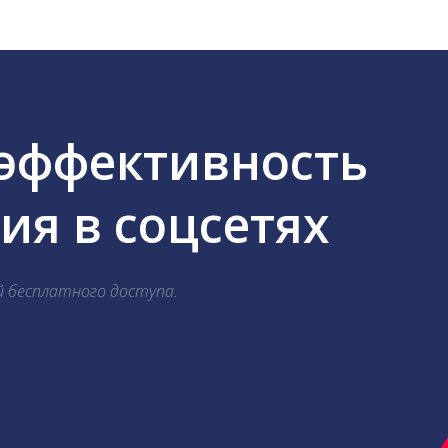
 эффективность
я в соцсетях
й бесплатного доступа.