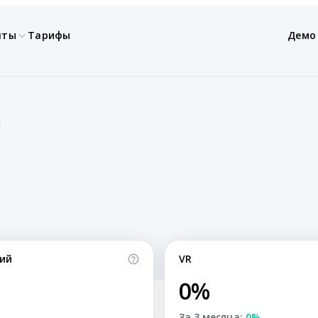
нты
Тарифы
Демо
s
ий
VR
0%
За 3 месяца:
0%