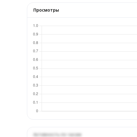
Просмотры
Активность по часам