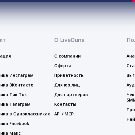
кт
О LiveDune
По
тация
О компании
Ана
Оферта
Ста
ика Инстаграм
Приватность
Выг
ика ВКонтакте
Для юр.лиц
Ауд
ика Тик Ток
Для партнеров
Чек
SM
ика Телеграм
Контакты
Про
ика в Одноклассниках
API / MCP
Най
ика Facebook
ика Макс