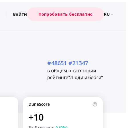
Войти
Попробовать бесплатно
RU
#48651
#21347
в общем
в категории
рейтинге
"Люди и блоги"
DuneScore
+10
За 3 месяца:
0 (0%)