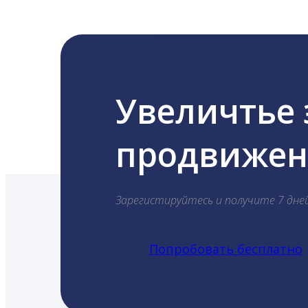
Увеличтье
продвижени
Зарегистируйтесь и получите 7 дне
Попробовать бесплатно