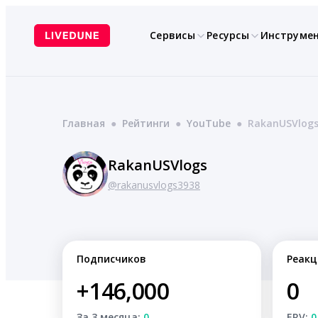
Перейти
к
Сервисы
Ресурсы
Инструме
содержимому
Главная
●
Рейтинги
●
YouTube
●
RakanUSVlog
RakanUSVlogs
@rakanusvlogs3938
Подписчиков
Реакц
+146,000
0
За 3 месяца:
0
ERV:
0