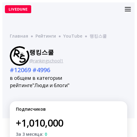
Перейти
к
содержимому
Главная
●
Рейтинги
●
YouTube
●
랭킹스쿨
랭킹스쿨
@rankingschool1
#12069
#4996
в общем
в категории
рейтинге
"Люди и блоги"
Подписчиков
+1,010,000
За 3 месяца:
0