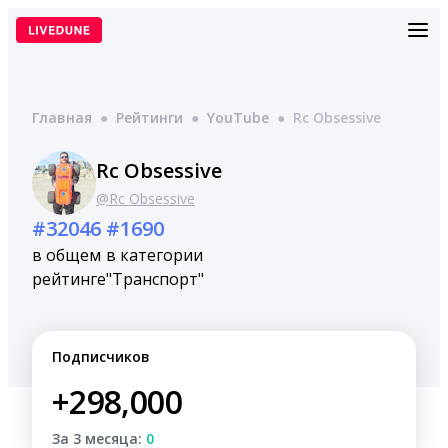
Перейти
к
содержимому
Главная
●
Рейтинги
●
YouTube
●
Rc Obsessive
Rc Obsessive
@Rc Obsessive
#32046
#1690
в общем
в категории
рейтинге
"Транспорт"
Подписчиков
+298,000
За 3 месяца:
0