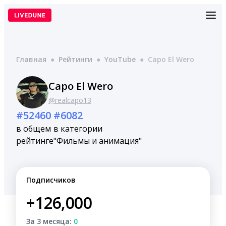
Перейти
к
содержимому
Главная
●
Рейтинги
●
YouTube
●
Capo El Wero
Capo El Wero
@realcapo13
#52460
#6082
в общем
в категории
рейтинге
"Фильмы и анимация"
Подписчиков
+126,000
За 3 месяца:
0