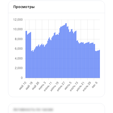
Просмотры
Активность по часам