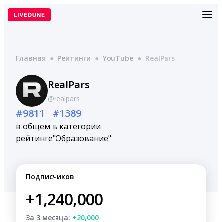
Перейти
к
содержимому
Главная
●
Рейтинги
●
YouTube
●
RealPars
RealPars
@realpars
#9811
#1389
в общем
в категории
рейтинге
"Образование"
Подписчиков
+1,240,000
За 3 месяца:
+20,000