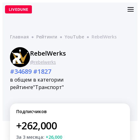
Перейти
к
содержимому
Главная
●
Рейтинги
●
YouTube
●
RebelWerks
RebelWerks
@rebelwerks
#34689
#1827
в общем
в категории
рейтинге
"Транспорт"
Подписчиков
+262,000
За 3 месяца:
+26,000