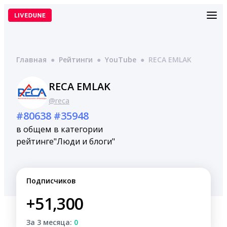
Перейти
к
содержимому
Главная
●
Рейтинги
●
YouTube
●
RECA EMLAK
RECA EMLAK
@reca
#80638
#35948
в общем
в категории
рейтинге
"Люди и блоги"
Подписчиков
+51,300
За 3 месяца:
0