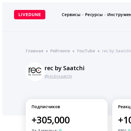
Перейти
к
Сервисы
Ресурсы
Инструме
содержимому
Главная
●
Рейтинги
●
YouTube
●
rec by Saatchi
rec by Saatchi
@recbysaatchi
Подписчиков
Реакц
+305,000
+1
За 3 месяца:
0
ERV:
0