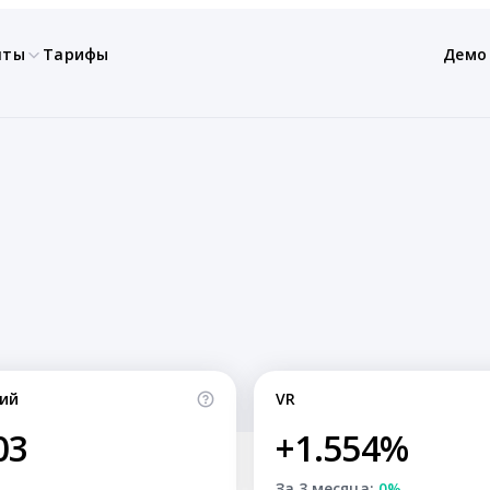
нты
Тарифы
Демо
ий
VR
03
+1.554%
За 3 месяца:
0%