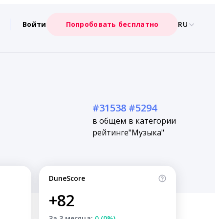
Войти
Попробовать бесплатно
RU
#31538
#5294
в общем
в категории
рейтинге
"Музыка"
DuneScore
+82
За 3 месяца:
0 (0%)