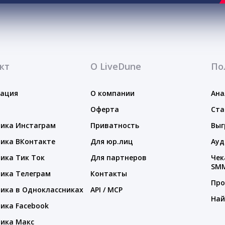
кт
О LiveDune
По
тация
О компании
Ана
Оферта
Ста
ика Инстаграм
Приватность
Выг
ика ВКонтакте
Для юр.лиц
Ауд
ика Тик Ток
Для партнеров
Чек
SM
ика Телеграм
Контакты
Про
ика в Одноклассниках
API / MCP
Най
ика Facebook
ика Макс