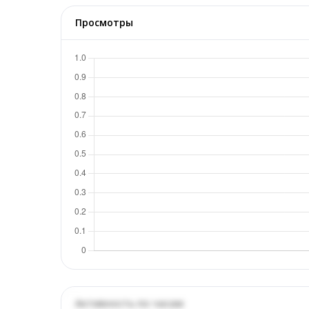
Просмотры
Активность по часам