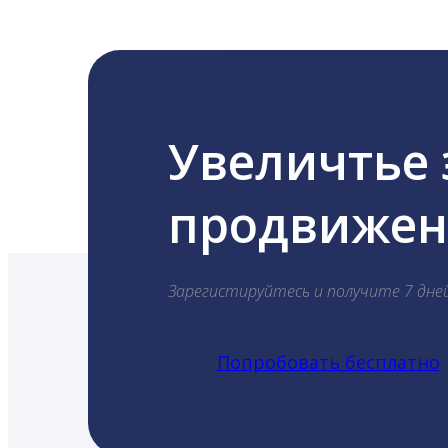
Увеличтье
продвижени
Зарегистируйтесь и получите 7 дне
Попробовать бесплатно