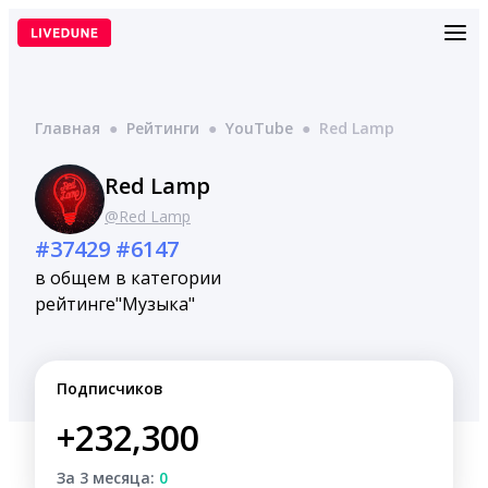
Перейти
к
содержимому
Главная
●
Рейтинги
●
YouTube
●
Red Lamp
Red Lamp
@Red Lamp
#37429
#6147
в общем
в категории
рейтинге
"Музыка"
Подписчиков
+232,300
За 3 месяца:
0