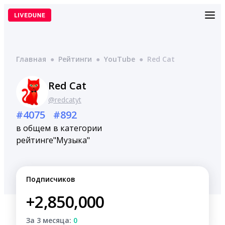
Перейти
к
содержимому
Главная
●
Рейтинги
●
YouTube
●
Red Cat
Red Cat
@redcatyt
#4075
#892
в общем
в категории
рейтинге
"Музыка"
Подписчиков
+2,850,000
За 3 месяца:
0