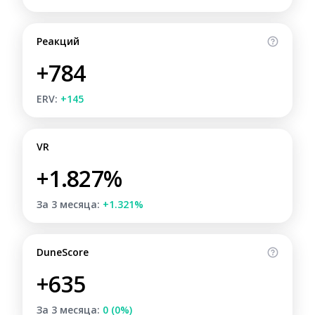
Реакций
+784
ERV:
+145
VR
+1.827%
За 3 месяца:
+1.321%
DuneScore
+635
За 3 месяца:
0 (0%)