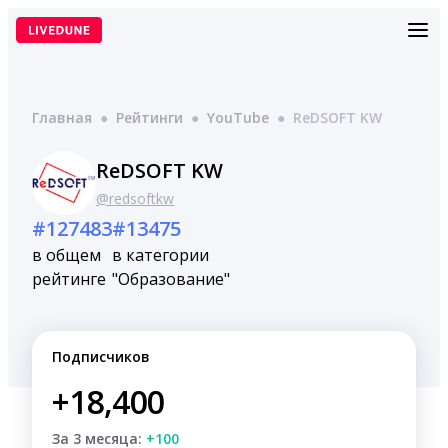
Перейти
к
содержимому
Главная
●
Рейтинги
●
YouTube
●
ReDSOFT KW
ReDSOFT KW
@redsoftkw
#127483
#13475
в общем
в категории
рейтинге
"Образование"
Подписчиков
+18,400
За 3 месяца:
+100