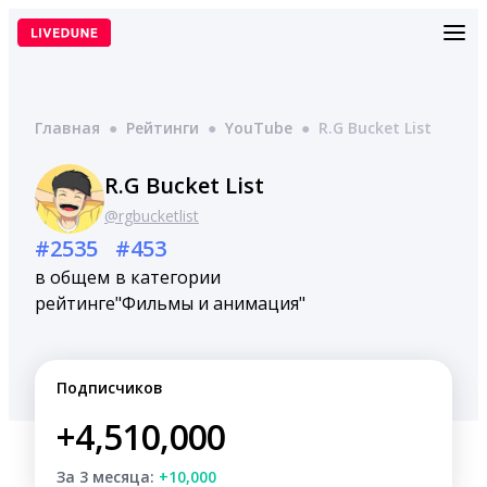
Перейти
к
содержимому
Главная
●
Рейтинги
●
YouTube
●
R.G Bucket List
R.G Bucket List
@rgbucketlist
#2535
#453
в общем
в категории
рейтинге
"Фильмы и анимация"
Подписчиков
+4,510,000
За 3 месяца:
+10,000