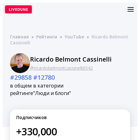
Перейти
к
содержимому
Главная
●
Рейтинги
●
YouTube
●
Ricardo Belmont
Cassinelli
Ricardo Belmont Cassinelli
@ricardobelmontcassinelli6542
#29858
#12780
в общем
в категории
рейтинге
"Люди и блоги"
Подписчиков
+330,000