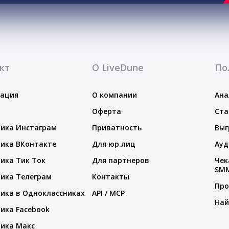
кт
О LiveDune
По
тация
О компании
Ана
Оферта
Ста
ика Инстаграм
Приватность
Выг
ика ВКонтакте
Для юр.лиц
Ауд
ика Тик Ток
Для партнеров
Чек
SM
ика Телеграм
Контакты
Про
ика в Одноклассниках
API / MCP
Най
ика Facebook
ика Макс