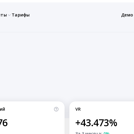
нты
Тарифы
Демо
ий
VR
76
+43.473%
За 3 месяца:
0%