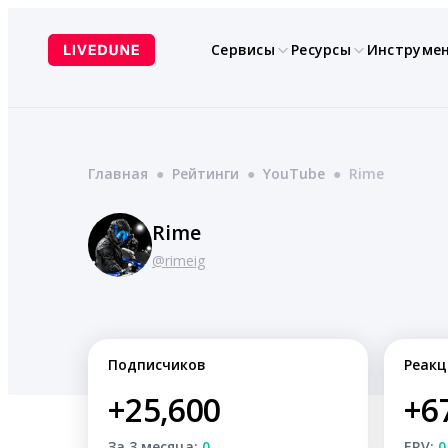
Перейти
к
Сервисы
Ресурсы
Инструме
содержимому
Главная
●
Рейтинги
●
YouTube
●
Rime
Rime
@rimeig
Подписчиков
Реакц
+25,600
+6
За 3 месяца:
0
ERV:
0