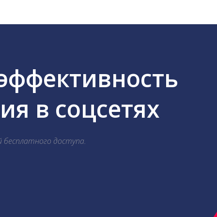
 эффективность
я в соцсетях
й бесплатного доступа.