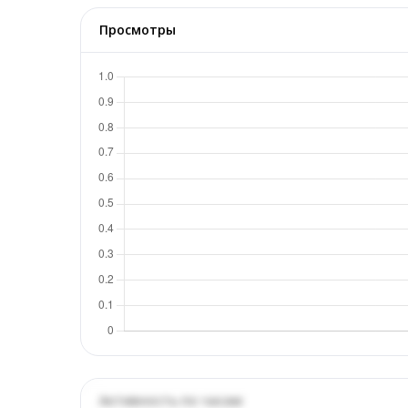
Просмотры
Активность по часам