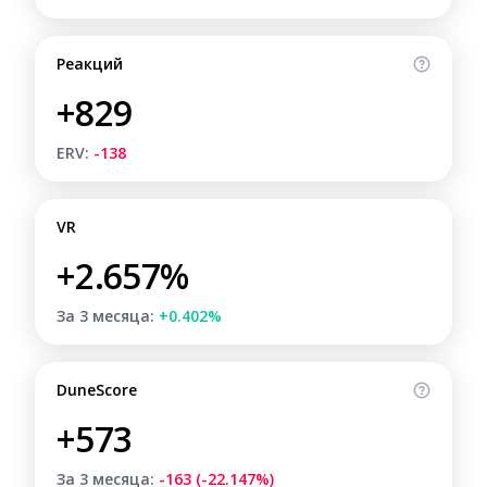
Реакций
+829
ERV:
-138
VR
+2.657%
За 3 месяца:
+0.402%
DuneScore
+573
За 3 месяца:
-163 (-22.147%)