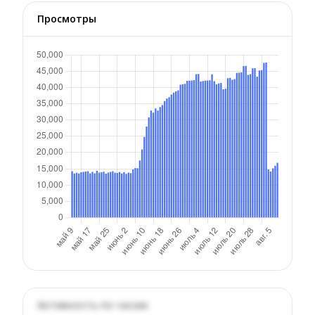
Просмотры
Активность по часам