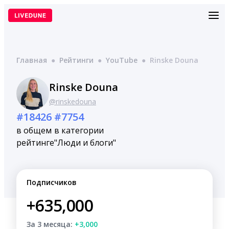
Перейти
к
содержимому
Главная
●
Рейтинги
●
YouTube
●
Rinske Douna
Rinske Douna
@rinskedouna
#18426
#7754
в общем
в категории
рейтинге
"Люди и блоги"
Подписчиков
+635,000
За 3 месяца:
+3,000