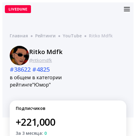
Перейти
к
содержимому
Главная
●
Рейтинги
●
YouTube
●
Ritko Mdfk
Ritko Mdfk
@ritkomdfk
#38622
#4825
в общем
в категории
рейтинге
"Юмор"
Подписчиков
+221,000
За 3 месяца:
0