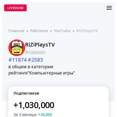
Перейти
к
содержимому
Главная
●
Рейтинги
●
YouTube
●
RiZiPlaysTV
RiZiPlaysTV
@riziplaystv
#11874
#2583
в общем
в категории
рейтинге
"Компьютерные игры"
Подписчиков
+1,030,000
За 3 месяца:
+20,000