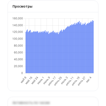
Просмотры
Активность по часам