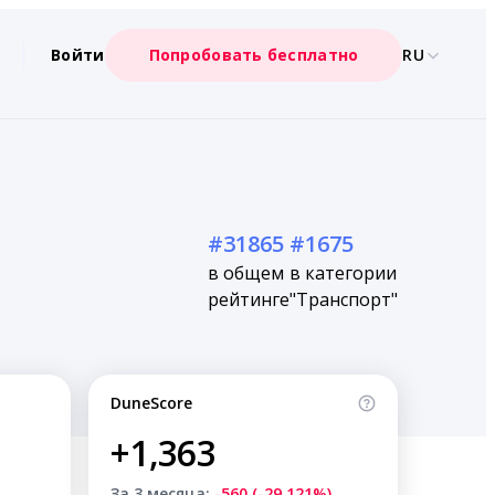
Войти
Попробовать бесплатно
RU
#31865
#1675
в общем
в категории
рейтинге
"Транспорт"
DuneScore
+1,363
За 3 месяца:
-560 (-29.121%)