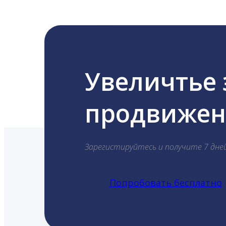
Увеличтье
продвижени
Зарегистируйтесь и получите 7 дне
Попробовать бесплатно