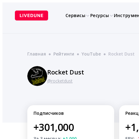
Перейти
к
Сервисы
Ресурсы
Инструме
содержимому
Главная
●
Рейтинги
●
YouTube
●
Rocket Dust
Rocket Dust
@rocketdust
Подписчиков
Реакц
+301,000
+1
За 3 месяца:
+1,000
ERV:
-