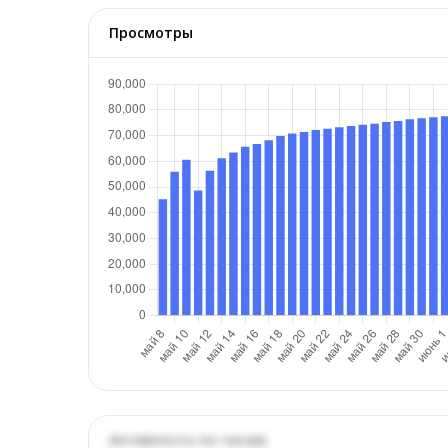
Просмотры
Активность по часам