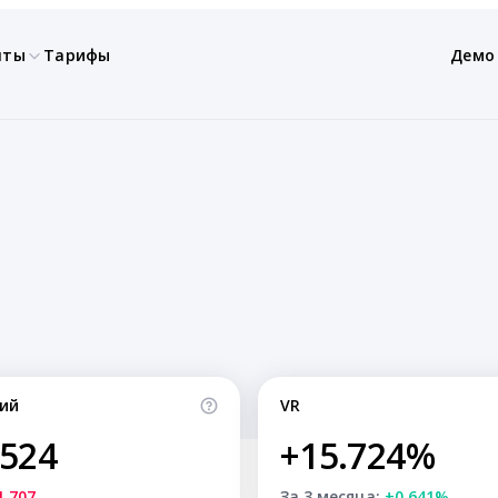
нты
Тарифы
Демо
ий
VR
,524
+15.724%
1,707
За 3 месяца:
+0.641%