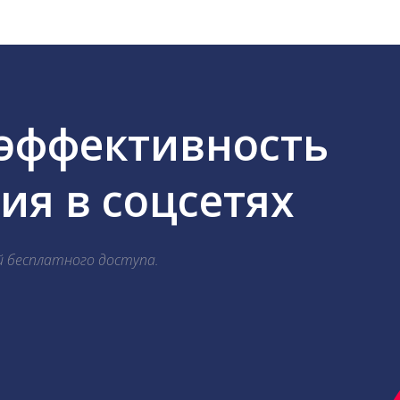
 эффективность
я в соцсетях
й бесплатного доступа.