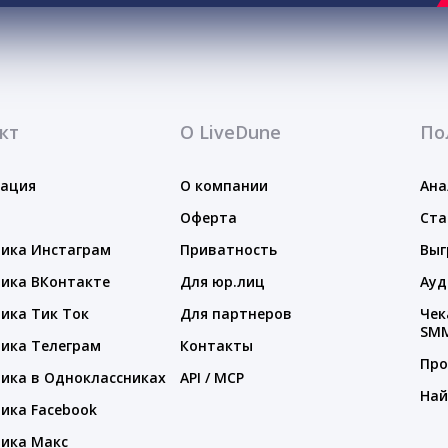
кт
О LiveDune
По
тация
О компании
Ана
Оферта
Ста
ика Инстаграм
Приватность
Выг
ика ВКонтакте
Для юр.лиц
Ауд
ика Тик Ток
Для партнеров
Чек
SM
ика Телеграм
Контакты
Про
ика в Одноклассниках
API / MCP
Най
ика Facebook
ика Макс