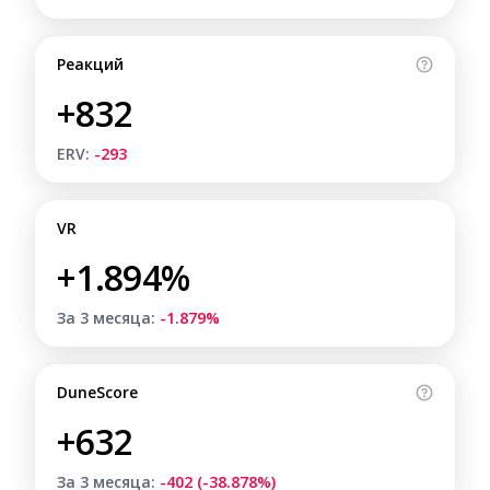
Реакций
+832
ERV:
-293
VR
+1.894%
За 3 месяца:
-1.879%
DuneScore
+632
За 3 месяца:
-402 (-38.878%)