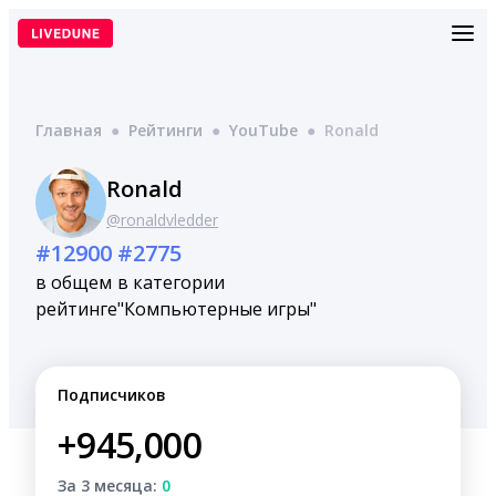
Перейти
к
содержимому
Главная
●
Рейтинги
●
YouTube
●
Ronald
Ronald
@ronaldvledder
#12900
#2775
в общем
в категории
рейтинге
"Компьютерные игры"
Подписчиков
+945,000
За 3 месяца:
0