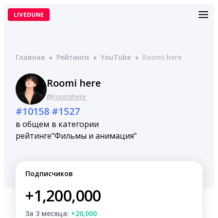
Перейти
к
содержимому
Главная
●
Рейтинги
●
YouTube
●
Roomi here
Roomi here
@roomihere
#10158
#1527
в общем
в категории
рейтинге
"Фильмы и анимация"
Подписчиков
+1,200,000
За 3 месяца:
+20,000