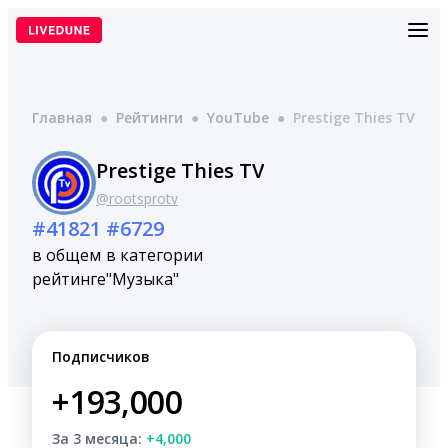
Перейти
к
содержимому
Главная
●
Рейтинги
●
YouTube
●
Prestige Thies TV
Prestige Thies TV
@rootsprotv
#41821
#6729
в общем
в категории
рейтинге
"Музыка"
Подписчиков
+193,000
За 3 месяца:
+4,000