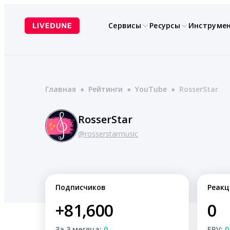
Перейти
к
Сервисы
Ресурсы
Инструме
содержимому
Главная
●
Рейтинги
●
YouTube
●
RosserStar
RosserStar
@rosserstarmusic
Подписчиков
Реакц
+81,600
0
За 3 месяца:
0
ERV:
0