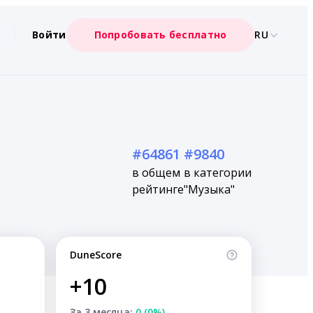
Войти
Попробовать бесплатно
RU
#64861
#9840
в общем
в категории
рейтинге
"Музыка"
DuneScore
+10
За 3 месяца:
0 (0%)