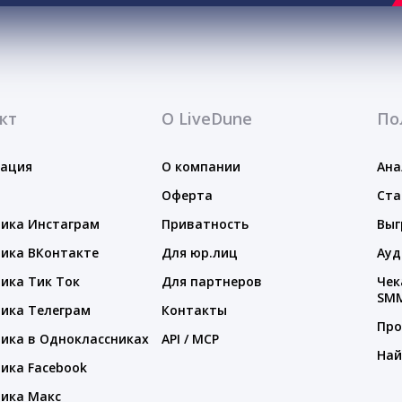
кт
О LiveDune
По
тация
О компании
Ана
Оферта
Ста
ика Инстаграм
Приватность
Выг
ика ВКонтакте
Для юр.лиц
Ауд
ика Тик Ток
Для партнеров
Чек
SM
ика Телеграм
Контакты
Про
ика в Одноклассниках
API / MCP
Най
ика Facebook
ика Макс