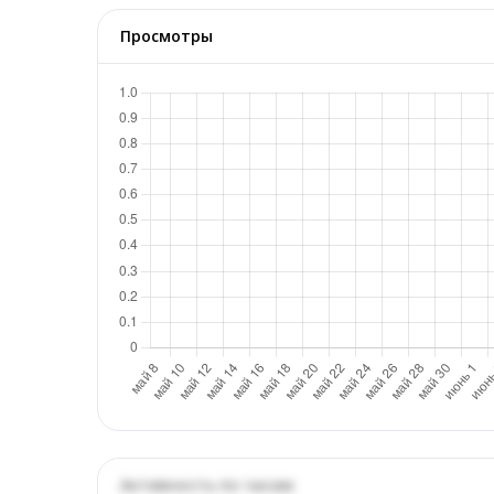
Просмотры
Активность по часам