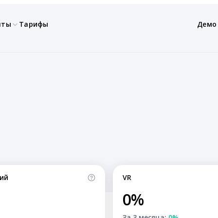
нты
Тарифы
Демо
ий
VR
0%
За 3 месяца:
0%