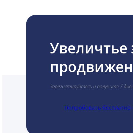
Увеличтье
продвижени
Зарегистируйтесь и получите 7 дне
Попробовать бесплатно