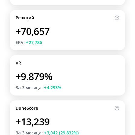
Реакций
+70,657
ERV:
+27,786
VR
+9.879%
За 3 месяца:
+4.293%
DuneScore
+13,239
За 3 месяца:
+3,042 (29.832%)