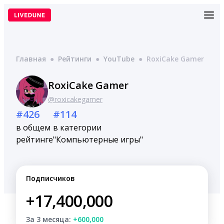
Перейти
к
содержимому
Главная
●
Рейтинги
●
YouTube
●
RoxiCake Gamer
RoxiCake Gamer
@roxicakegamer
#426
#114
в общем
в категории
рейтинге
"Компьютерные игры"
Подписчиков
+17,400,000
За 3 месяца:
+600,000