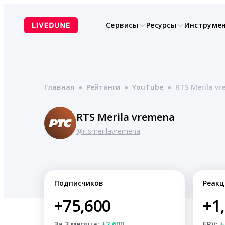
Перейти
к
Сервисы
Ресурсы
Инструме
содержимому
Главная
●
Рейтинги
●
YouTube
●
RTS Merila v
RTS Merila vremena
@rtsmerilavremena
Подписчиков
Реакц
+75,600
+1
За 3 месяца:
+2,600
ERV:
+