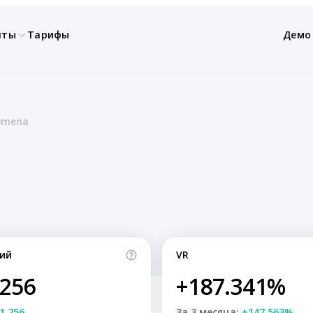
нты
Тарифы
Демо
remena
ий
VR
,256
+187.341%
1,256
За 3 месяца:
+147.563%