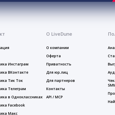
кт
О LiveDune
По
тация
О компании
Ана
Оферта
Ста
ика Инстаграм
Приватность
Выг
ика ВКонтакте
Для юр.лиц
Ауд
ика Тик Ток
Для партнеров
Чек
SM
ика Телеграм
Контакты
Про
ика в Одноклассниках
API / MCP
Най
ика Facebook
ика Макс