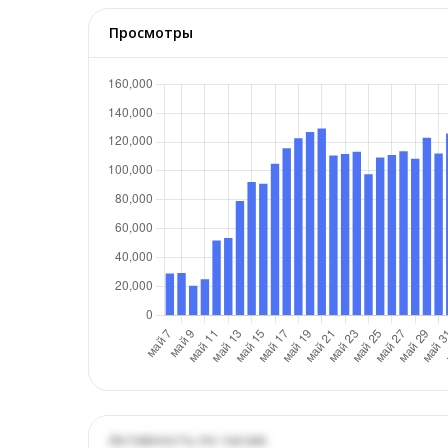
Просмотры
Активность по часам