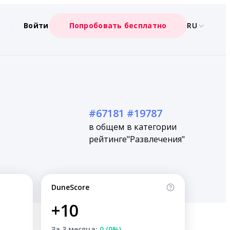
Войти
Попробовать бесплатно
RU
#67181
#19787
в общем
в категории
рейтинге
"Развлечения"
DuneScore
+10
За 3 месяца:
0 (0%)