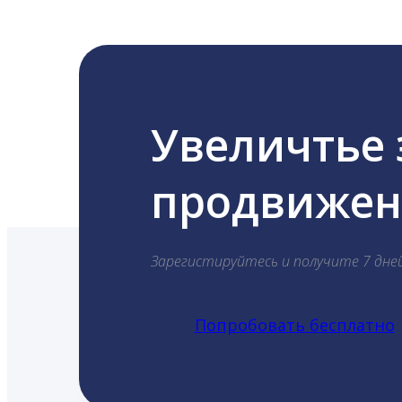
Увеличтье
продвижени
Зарегистируйтесь и получите 7 дне
Попробовать бесплатно