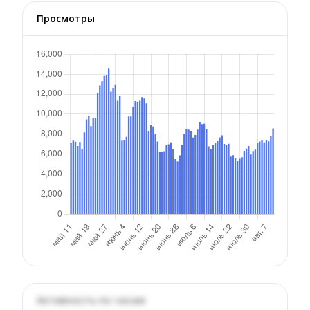
Просмотры
Активность по часам