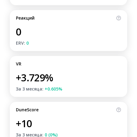
Реакций
0
ERV:
0
VR
+3.729%
За 3 месяца:
+0.605%
DuneScore
+10
За 3 месяца:
0 (0%)