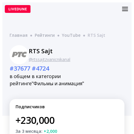
Перейти
к
содержимому
Главная
●
Рейтинги
●
YouTube
●
RTS Sajt
RTS Sajt
@rtssajtzvanicnikanal
#37677
#4724
в общем
в категории
рейтинге
"Фильмы и анимация"
Подписчиков
+230,000
За 3 месяца:
+2,000