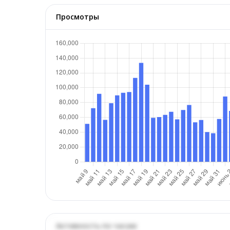
Просмотры
Активность по часам