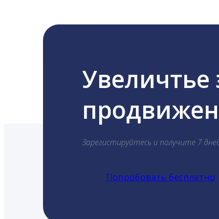
Увеличтье
продвижени
Зарегистируйтесь и получите 7 дне
Попробовать бесплатно