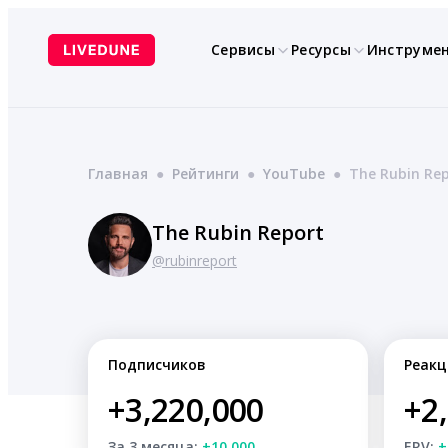
Перейти
к
Сервисы
Ресурсы
Инструме
содержимому
Главная
●
Рейтинги
●
YouTube
●
The Rubin Re
The Rubin Report
@rubinreport
Подписчиков
Реакц
+3,220,000
+2
За 3 месяца:
+10,000
ERV:
+