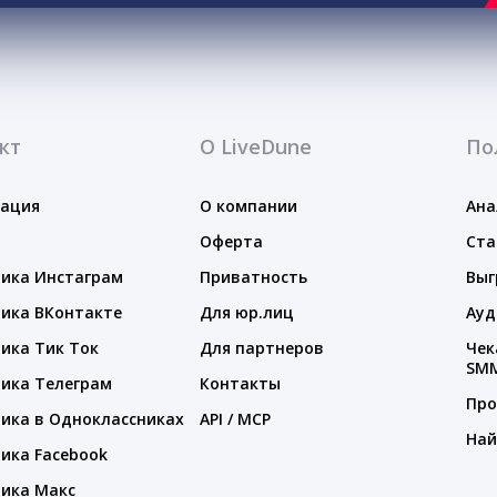
кт
О LiveDune
По
тация
О компании
Ана
Оферта
Ста
ика Инстаграм
Приватность
Выг
ика ВКонтакте
Для юр.лиц
Ауд
ика Тик Ток
Для партнеров
Чек
SM
ика Телеграм
Контакты
Про
ика в Одноклассниках
API / MCP
Най
ика Facebook
ика Макс