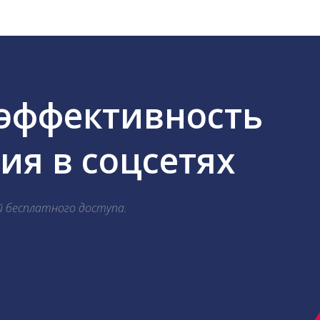
 эффективность
я в соцсетях
й бесплатного доступа.