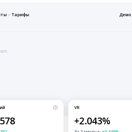
нты
Тарифы
Демо
port
ий
VR
,578
+2.043%
292
За 3 месяца:
+0.445%