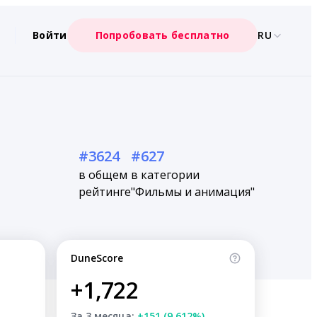
Войти
Попробовать бесплатно
RU
#3624
#627
в общем
в категории
рейтинге
"Фильмы и анимация"
DuneScore
+1,722
За 3 месяца:
+151 (9.612%)