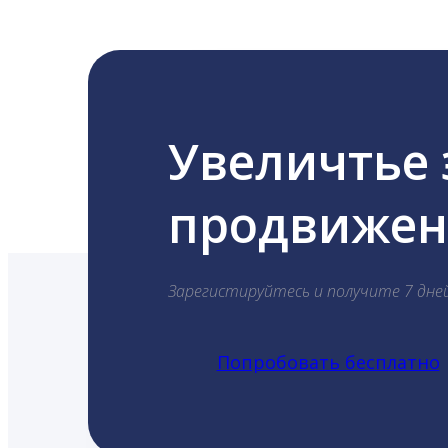
Увеличтье
продвижени
Зарегистируйтесь и получите 7 дне
Попробовать бесплатно