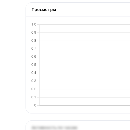
Просмотры
Активность по часам