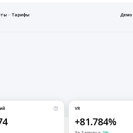
нты
Тарифы
Демо
ий
VR
74
+81.784%
За 3 месяца:
0%