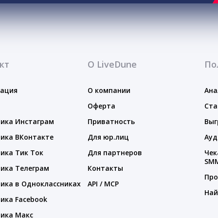
кт
О LiveDune
По
тация
О компании
Ана
Оферта
Ста
ика Инстаграм
Приватность
Выг
ика ВКонтакте
Для юр.лиц
Ауд
ика Тик Ток
Для партнеров
Чек
SM
ика Телеграм
Контакты
Про
ика в Одноклассниках
API / MCP
Най
ика Facebook
ика Макс