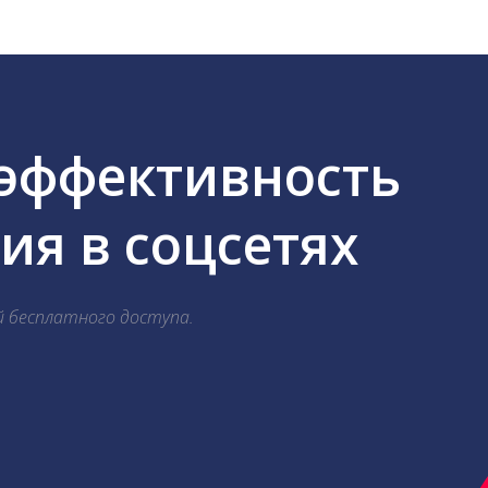
 эффективность
я в соцсетях
й бесплатного доступа.