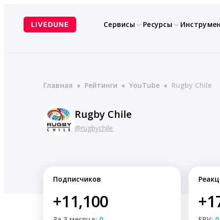
Перейти
к
Сервисы
Ресурсы
Инструме
содержимому
Главная
●
Рейтинги
●
YouTube
●
Rugby Chile
Rugby Chile
@rugbychile
Подписчиков
Реакц
+11,100
+1
За 3 месяца:
0
ERV:
0