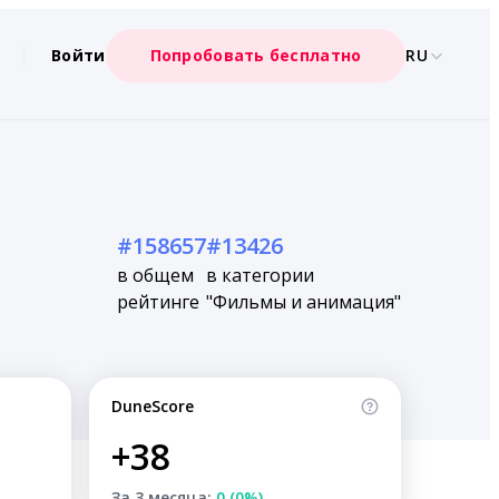
Войти
Попробовать бесплатно
RU
#158657
#13426
в общем
в категории
рейтинге
"Фильмы и анимация"
DuneScore
+38
За 3 месяца:
0 (0%)