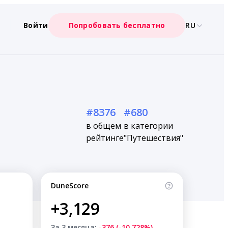
Войти
Попробовать бесплатно
RU
#8376
#680
в общем
в категории
рейтинге
"Путешествия"
DuneScore
+3,129
За 3 месяца:
-376 (-10.728%)