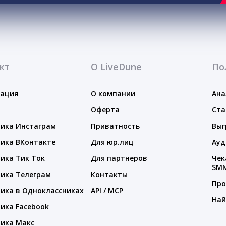
кт
О LiveDune
По
тация
О компании
Ана
Оферта
Ста
ика Инстаграм
Приватность
Выг
ика ВКонтакте
Для юр.лиц
Ауд
ика Тик Ток
Для партнеров
Чек
SM
ика Телеграм
Контакты
Про
ика в Одноклассниках
API / MCP
Най
ика Facebook
ика Макс