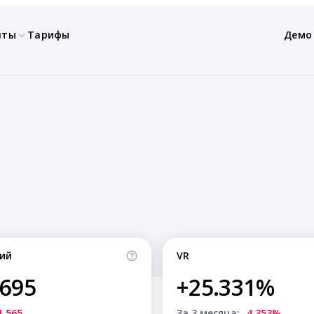
нты
Тарифы
Демо
ий
VR
,695
+25.331%
1,565
За 3 месяца:
-4.353%