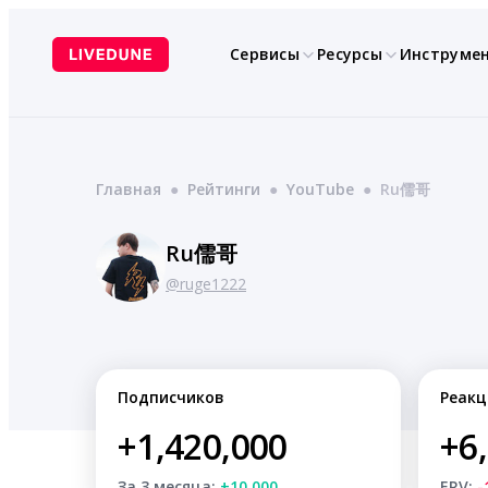
Перейти
к
Сервисы
Ресурсы
Инструме
содержимому
Главная
●
Рейтинги
●
YouTube
●
Ru儒哥
Ru儒哥
@ruge1222
Подписчиков
Реакц
+1,420,000
+6
За 3 месяца:
+10,000
ERV:
-