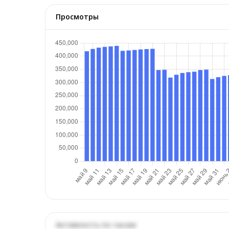
Просмотры
Активность по часам