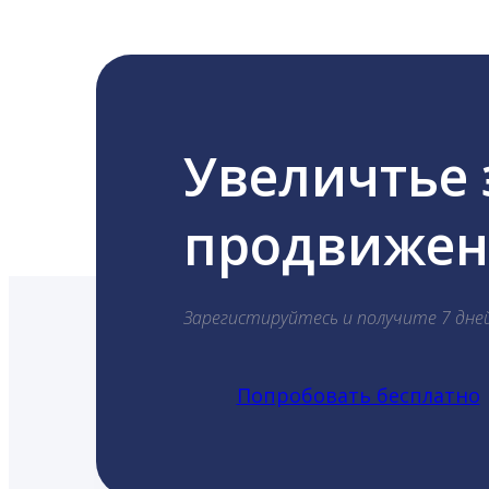
Увеличтье
продвижени
Зарегистируйтесь и получите 7 дне
Попробовать бесплатно